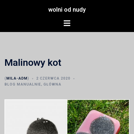
Przejdź
wolni od nudy
do
treści
Menu
przełączania
Malinowy kot
(
MILA-ADM
)
2 CZERWCA 2020
BLOG MANUALNIE
,
GŁÓWNA