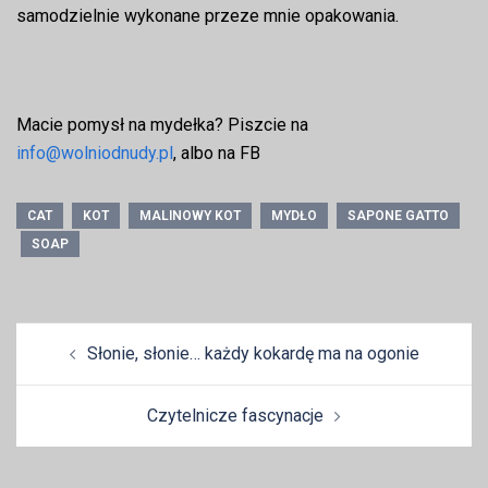
samodzielnie wykonane przeze mnie opakowania.
Macie pomysł na mydełka? Piszcie na
info@wolniodnudy.pl
, albo na FB
CAT
KOT
MALINOWY KOT
MYDŁO
SAPONE GATTO
SOAP
Zobacz
Słonie, słonie… każdy kokardę ma na ogonie
wpisy
Czytelnicze fascynacje