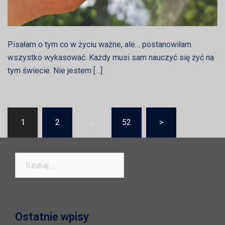
Pisałam o tym co w życiu ważne, ale… postanowiłam
wszystko wykasować. Każdy musi sam nauczyć się żyć na
tym świecie. Nie jestem […]
Nawigacja
1
2
…
52
>
po
wpisach
Szukaj:
Ostatnie wpisy