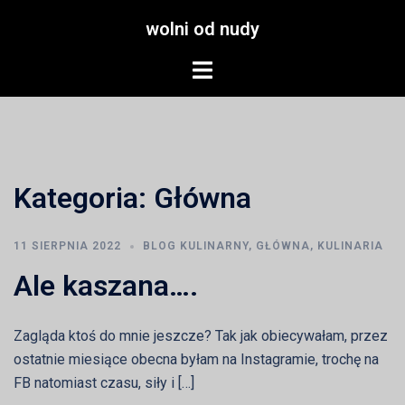
Przejdź
wolni od nudy
do
treści
Menu
przełączania
Kategoria:
Główna
11 SIERPNIA 2022
BLOG KULINARNY
,
GŁÓWNA
,
KULINARIA
Ale kaszana….
Zagląda ktoś do mnie jeszcze? Tak jak obiecywałam, przez
ostatnie miesiące obecna byłam na Instagramie, trochę na
FB natomiast czasu, siły i […]