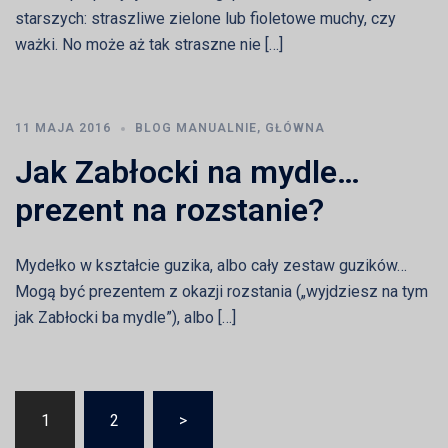
starszych: straszliwe zielone lub fioletowe muchy, czy
ważki. No może aż tak straszne nie […]
11 MAJA 2016
BLOG MANUALNIE
,
GŁÓWNA
Jak Zabłocki na mydle…
prezent na rozstanie?
Mydełko w kształcie guzika, albo cały zestaw guzików…
Mogą być prezentem z okazji rozstania („wyjdziesz na tym
jak Zabłocki ba mydle”), albo […]
Nawigacja
1
2
>
po