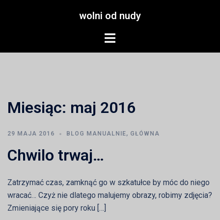
Przejdź
wolni od nudy
do
treści
Menu
przełączania
Miesiąc:
maj 2016
29 MAJA 2016
BLOG MANUALNIE
,
GŁÓWNA
Chwilo trwaj…
Zatrzymać czas, zamknąć go w szkatułce by móc do niego
wracać… Czyż nie dlatego malujemy obrazy, robimy zdjęcia?
Zmieniające się pory roku […]