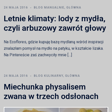
24 MAJA 2016
BLOG MANUALNIE
,
GŁÓWNA
Letnie klimaty: lody z mydła,
czyli arbuzowy zawrót głowy
Na Ecoflores, gdzie kupuję bazę mydlaną wśród inspiracji
znalazłam pomysł na mydło na patyku, w kształcie lizaka.
Na Pintereście zaś zachwyciły mnie […]
24 MAJA 2016
BLOG KULINARNY
,
GŁÓWNA
Miechunka physalisem
zwana w trzech odsłonach