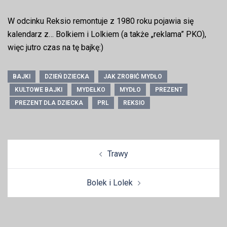
W odcinku Reksio remontuje z 1980 roku pojawia się
kalendarz z… Bolkiem i Lolkiem (a także „reklama” PKO),
więc jutro czas na tę bajkę:)
BAJKI
DZIEŃ DZIECKA
JAK ZROBIĆ MYDŁO
KULTOWE BAJKI
MYDEŁKO
MYDŁO
PREZENT
PREZENT DLA DZIECKA
PRL
REKSIO
Zobacz
Trawy
wpisy
Bolek i Lolek