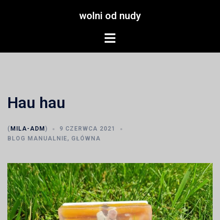
Przejdź
wolni od nudy
do
treści
Menu
przełączania
Hau hau
(
MILA-ADM
)
9 CZERWCA 2021
BLOG MANUALNIE
,
GŁÓWNA