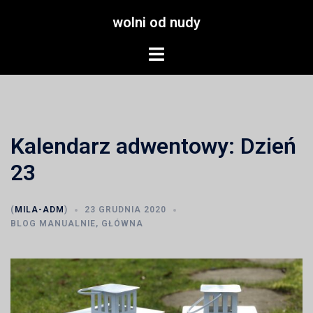
Przejdź
wolni od nudy
do
treści
Menu
przełączania
Kalendarz adwentowy: Dzień
23
(
MILA-ADM
)
23 GRUDNIA 2020
BLOG MANUALNIE
,
GŁÓWNA