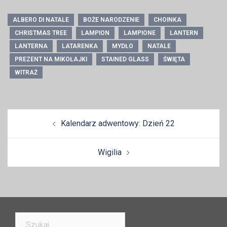
ALBERO DI NATALE
BOŻE NARODZENIE
CHOINKA
CHRISTMAS TREE
LAMPION
LAMPIONE
LANTERN
LANTERNA
LATARENKA
MYDŁO
NATALE
PREZENT NA MIKOŁAJKI
STAINED GLASS
ŚWIĘTA
WITRAŻ
Zobacz
Kalendarz adwentowy: Dzień 22
wpisy
Wigilia
Szukaj: