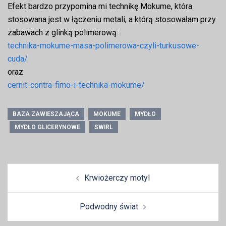
Efekt bardzo przypomina mi technikę Mokume, która
stosowana jest w łączeniu metali, a którą stosowałam przy
zabawach z glinką polimerową:
technika-mokume-masa-polimerowa-czyli-turkusowe-
cuda/
oraz
cernit-contra-fimo-i-technika-mokume/
BAZA ZAWIESZAJĄCA
MOKUME
MYDŁO
MYDŁO GLICERYNOWE
SWIRL
Zobacz
Krwiożerczy motyl
wpisy
Podwodny świat