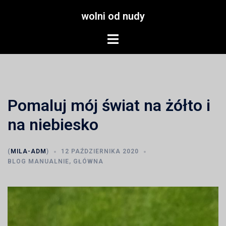
Przejdź
wolni od nudy
do
treści
Menu
przełączania
Pomaluj mój świat na żółto i
na niebiesko
(
MILA-ADM
)
12 PAŹDZIERNIKA 2020
BLOG MANUALNIE
,
GŁÓWNA