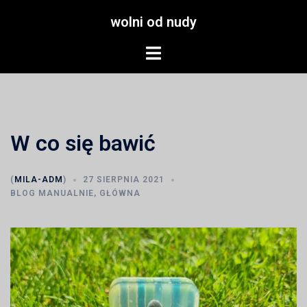
Przejdź
wolni od nudy
do
treści
Menu
przełączania
W co się bawić
(
MILA-ADM
)
27 SIERPNIA 2021
BLOG MANUALNIE
,
GŁÓWNA