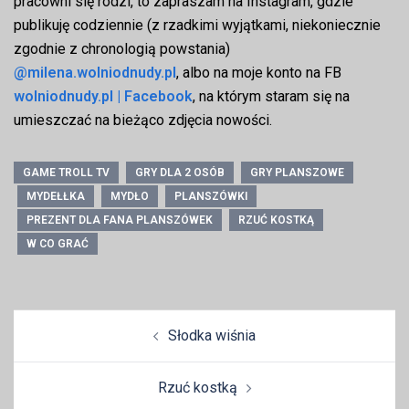
pracowni się rodzi, to zapraszam na Instagram, gdzie
publikuję codziennie (z rzadkimi wyjątkami, niekoniecznie
zgodnie z chronologią powstania)
@milena.wolniodnudy.pl
, albo na moje konto na FB
wolniodnudy.pl | Facebook
, na którym staram się na
umieszczać na bieżąco zdjęcia nowości.
GAME TROLL TV
GRY DLA 2 OSÓB
GRY PLANSZOWE
MYDEŁŁKA
MYDŁO
PLANSZÓWKI
PREZENT DLA FANA PLANSZÓWEK
RZUĆ KOSTKĄ
W CO GRAĆ
Zobacz
Słodka wiśnia
wpisy
Rzuć kostką