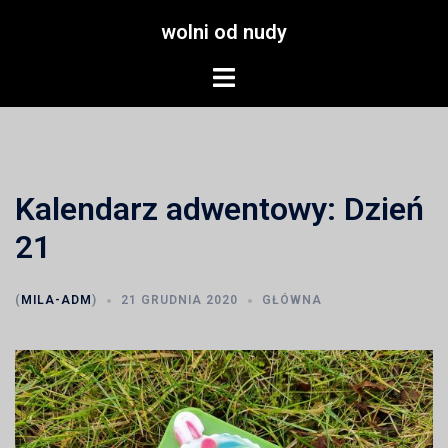
Przejdź
wolni od nudy
do
treści
Menu
przełączania
Kalendarz adwentowy: Dzień
21
(
MILA-ADM
)
21 GRUDNIA 2020
GŁÓWNA