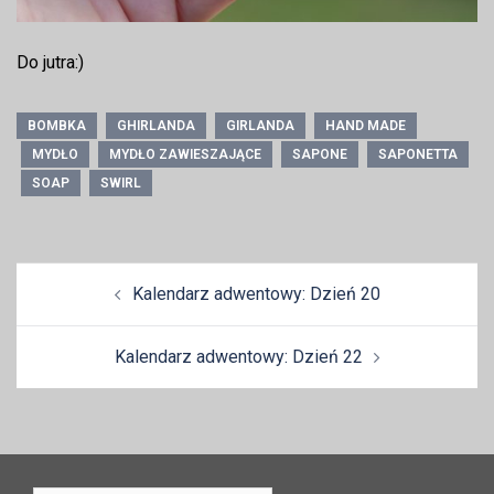
Do jutra:)
BOMBKA
GHIRLANDA
GIRLANDA
HAND MADE
MYDŁO
MYDŁO ZAWIESZAJĄCE
SAPONE
SAPONETTA
SOAP
SWIRL
Zobacz
Kalendarz adwentowy: Dzień 20
wpisy
Kalendarz adwentowy: Dzień 22