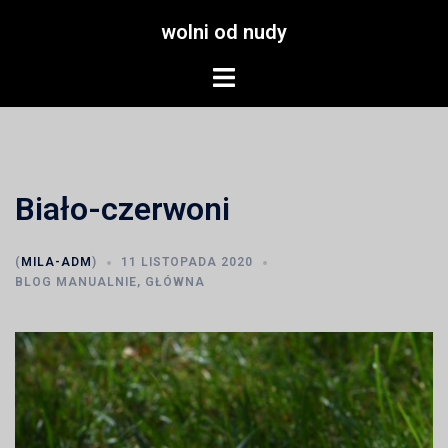
Przejdź
wolni od nudy
do
treści
Menu
przełączania
Biało-czerwoni
(
MILA-ADM
)
11 LISTOPADA 2020
BLOG MANUALNIE
,
GŁÓWNA