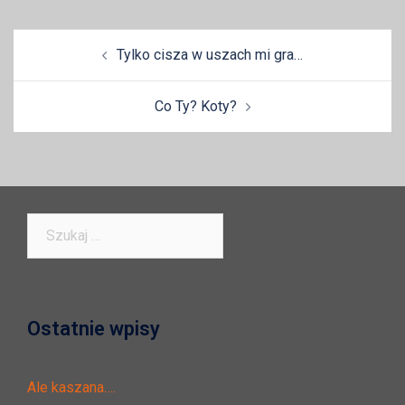
Zobacz
Tylko cisza w uszach mi gra…
wpisy
Co Ty? Koty?
Szukaj:
Ostatnie wpisy
Ale kaszana….