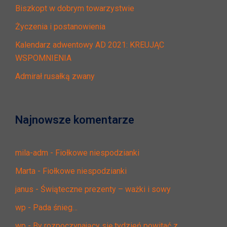
Biszkopt w dobrym towarzystwie
Życzenia i postanowienia
Kalendarz adwentowy AD 2021: KREUJĄC
WSPOMNIENIA
Admirał rusałką zwany
Najnowsze komentarze
mila-adm
-
Fiołkowe niespodzianki
Marta
-
Fiołkowe niespodzianki
janus
-
Świąteczne prezenty – ważki i sowy
wp
-
Pada śnieg…
wp
-
By rozpoczynający się tydzień powitać z