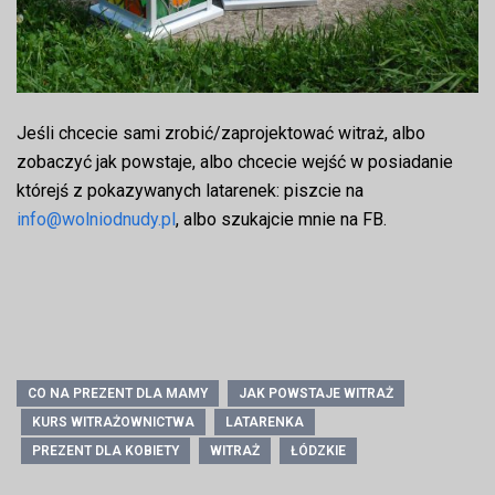
Jeśli chcecie sami zrobić/zaprojektować witraż, albo
zobaczyć jak powstaje, albo chcecie wejść w posiadanie
którejś z pokazywanych latarenek: piszcie na
info@wolniodnudy.pl
, albo szukajcie mnie na FB.
CO NA PREZENT DLA MAMY
JAK POWSTAJE WITRAŻ
KURS WITRAŻOWNICTWA
LATARENKA
PREZENT DLA KOBIETY
WITRAŻ
ŁÓDZKIE