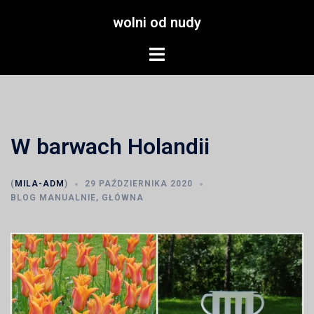
Przejdź
wolni od nudy
do
treści
Menu
przełączania
W barwach Holandii
(
MILA-ADM
)
29 PAŹDZIERNIKA 2020
BLOG MANUALNIE
,
GŁÓWNA