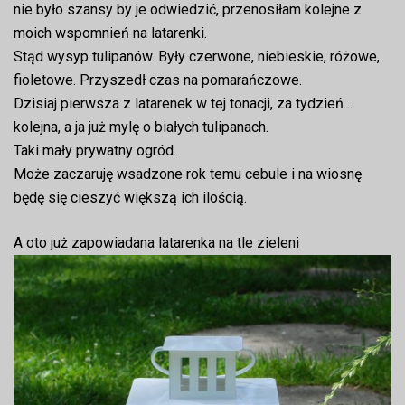
nie było szansy by je odwiedzić, przenosiłam kolejne z
moich wspomnień na latarenki.
Stąd wysyp tulipanów. Były czerwone, niebieskie, różowe,
fioletowe. Przyszedł czas na pomarańczowe.
Dzisiaj pierwsza z latarenek w tej tonacji, za tydzień…
kolejna, a ja już mylę o białych tulipanach.
Taki mały prywatny ogród.
Może zaczaruję wsadzone rok temu cebule i na wiosnę
będę się cieszyć większą ich ilością.
A oto już zapowiadana latarenka na tle zieleni