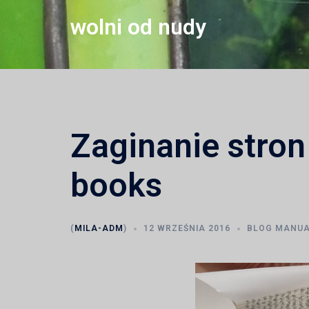
Przejdź
wolni od nudy
do
treści
Zaginanie stron 
books
(
MILA-ADM
)
12 WRZEŚNIA 2016
BLOG MANUA