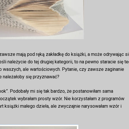
e zawsze mają pod ręką zakładkę do książki, a może odrywając si
li należycie do tej drugiej kategorii, to na pewno staracie się t
b waszych, ale wartościowych. Pytanie, czy zawsze zaginanie
e należałoby się przyznawać?
book”. Podobały mi się tak bardzo, że postanowiłam sama
 początek wybrałam prosty wzór. Nie korzystałam z programów
art książki małego dzieła, ale zwyczajnie narysowałam wzór i