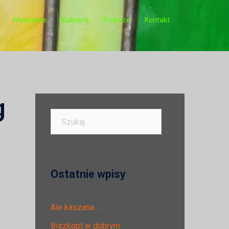
Manualnie
Kulinaria
Podróże
Kontakt
g
Szukaj:
Ostatnie wpisy
Ale kaszana….
Biszkopt w dobrym