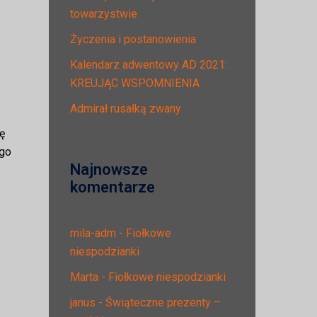
towarzystwie
Życzenia i postanowienia
Kalendarz adwentowy AD 2021:
KREUJĄC WSPOMNIENIA
Admirał rusałką zwany
ę
ego
Najnowsze
komentarze
mila-adm
-
Fiołkowe
niespodzianki
Marta
-
Fiołkowe niespodzianki
janus
-
Świąteczne prezenty –