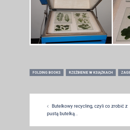
FOLDING BOOKS
RZEŹBIENIE W KSIĄŻKACH
ZAGI
Zobacz
Butelkowy recycling, czyli co zrobić z
wpisy
pustą butelką…