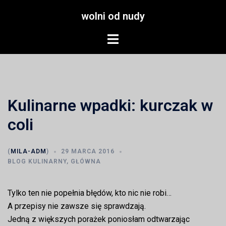
Przejdź
wolni od nudy
do
treści
Menu
przełączania
Kulinarne wpadki: kurczak w
coli
(
MILA-ADM
)
29 MARCA 2016
BLOG KULINARNY
,
GŁÓWNA
Tylko ten nie popełnia błędów, kto nic nie robi…
A przepisy nie zawsze się sprawdzają.
Jedną z większych porażek poniosłam odtwarzając