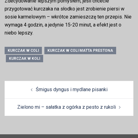
Zdecydowanie lepszym pomysłem, jeśli chcecie
przygotować kurczaka na słodko jest zrobienie piersi w
sosie karmelowym – wkrótce zamieszczę ten przepis. Nie
wymaga 4 godzin, a jedynie 15-20 minut, a efekt jest o
niebo lepszy.
KURCZAK W COLI
KURCZAK W COLI MATTA PRESTONA
KURCZAK W KOLI
Zobacz
Śmigus dyngus i mydlane pisanki
wpisy
Zielono mi – sałatka z ogórka z pesto z rukoli