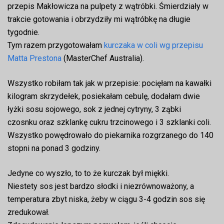
przepis Makłowicza na pulpety z wątróbki. Śmierdziały w
trakcie gotowania i obrzydziły mi wątróbkę na długie
tygodnie.
Tym razem przygotowałam
kurczaka w coli wg przepisu
Matta Prestona
(MasterChef Australia).
Wszystko robiłam tak jak w przepisie: pocięłam na kawałki
kilogram skrzydełek, posiekałam cebulę, dodałam dwie
łyżki sosu sojowego, sok z jednej cytryny, 3 ząbki
czosnku oraz szklankę cukru trzcinowego i 3 szklanki coli.
Wszystko powędrowało do piekarnika rozgrzanego do 140
stopni na ponad 3 godziny.
Jedyne co wyszło, to to że kurczak był miękki.
Niestety sos jest bardzo słodki i niezrównoważony, a
temperatura zbyt niska, żeby w ciągu 3-4 godzin sos się
zredukował.