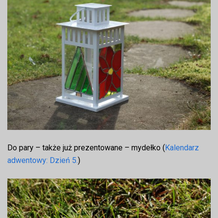
Do pary – także już prezentowane – mydełko (
Kalendarz
adwentowy: Dzień 5.
)