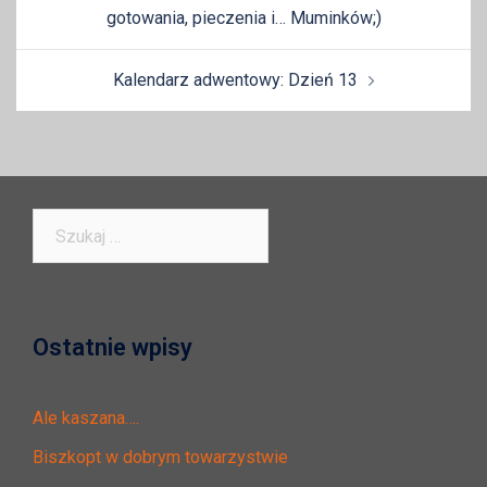
wpisy
gotowania, pieczenia i… Muminków;)
Kalendarz adwentowy: Dzień 13
Szukaj:
Ostatnie wpisy
Ale kaszana….
Biszkopt w dobrym towarzystwie