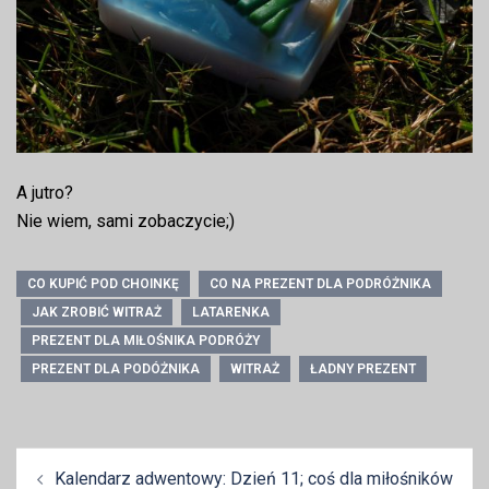
A jutro?
Nie wiem, sami zobaczycie;)
CO KUPIĆ POD CHOINKĘ
CO NA PREZENT DLA PODRÓŻNIKA
JAK ZROBIĆ WITRAŻ
LATARENKA
PREZENT DLA MIŁOŚNIKA PODRÓŻY
PREZENT DLA PODÓŻNIKA
WITRAŻ
ŁADNY PREZENT
Zobacz
Kalendarz adwentowy: Dzień 11; coś dla miłośników