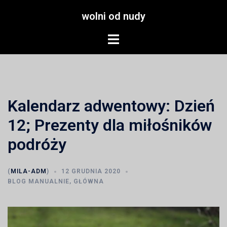
Przejdź
wolni od nudy
do
treści
Menu
przełączania
Kalendarz adwentowy: Dzień
12; Prezenty dla miłośników
podróży
(
MILA-ADM
)
12 GRUDNIA 2020
BLOG MANUALNIE
,
GŁÓWNA