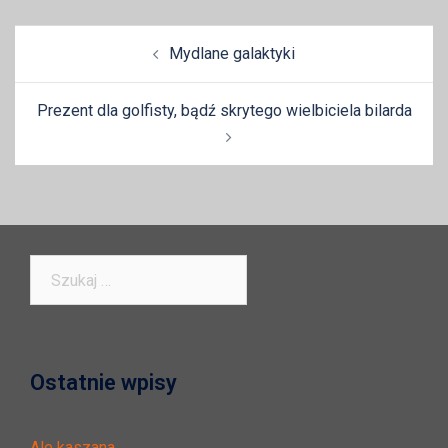
Zobacz
Mydlane galaktyki
wpisy
Prezent dla golfisty, bądź skrytego wielbiciela bilarda
Szukaj:
Ostatnie wpisy
Ale kaszana….