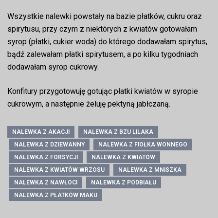
Wszystkie nalewki powstały na bazie płatków, cukru oraz
spirytusu, przy czym z niektórych z kwiatów gotowałam
syrop (płatki, cukier woda) do którego dodawałam spirytus,
bądź zalewałam płatki spirytusem, a po kilku tygodniach
dodawałam syrop cukrowy.
Konfitury przygotowuję gotując płatki kwiatów w syropie
cukrowym, a następnie żeluję pektyną jabłczaną.
NALEWKA Z AKACJI
NALEWKA Z BZU LILAKA
NALEWKA Z DZIEWANNY
NALEWKA Z FIOŁKA WONNEGO
NALEWKA Z FORSYCJI
NALEWKA Z KWIATÓW
NALEWKA Z KWIATÓW WRZOSU
NALEWKA Z MNISZKA
NALEWKA Z NAWŁOCI
NALEWKA Z PODBIAŁU
NALEWKA Z PŁATKÓW MAKU