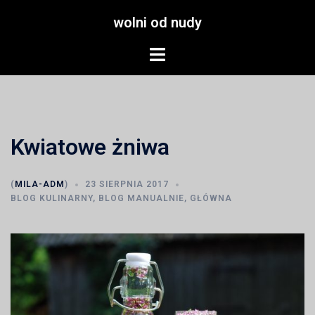
Przejdź
wolni od nudy
do
treści
Menu
przełączania
Kwiatowe żniwa
(
MILA-ADM
)
23 SIERPNIA 2017
BLOG KULINARNY
,
BLOG MANUALNIE
,
GŁÓWNA