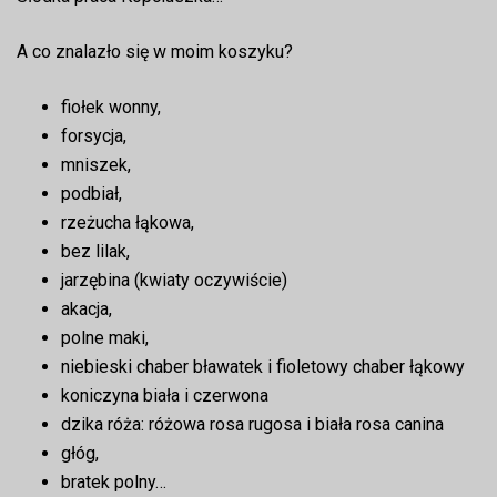
A co znalazło się w moim koszyku?
fiołek wonny,
forsycja,
mniszek,
podbiał,
rzeżucha łąkowa,
bez lilak,
jarzębina (kwiaty oczywiście)
akacja,
polne maki,
niebieski chaber bławatek i fioletowy chaber łąkowy
koniczyna biała i czerwona
dzika róża: różowa rosa rugosa i biała rosa canina
głóg,
bratek polny…