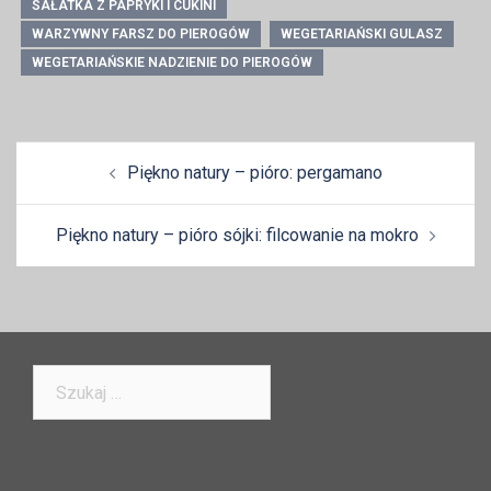
SAŁATKA Z PAPRYKI I CUKINI
WARZYWNY FARSZ DO PIEROGÓW
WEGETARIAŃSKI GULASZ
WEGETARIAŃSKIE NADZIENIE DO PIEROGÓW
Zobacz
Piękno natury – pióro: pergamano
wpisy
Piękno natury – pióro sójki: filcowanie na mokro
Szukaj: