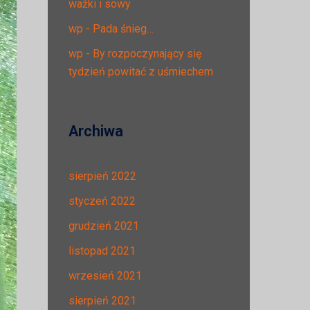
ważki i sowy
wp
-
Pada śnieg…
wp
-
By rozpoczynający się
tydzień powitać z uśmiechem
Archiwa
sierpień 2022
styczeń 2022
grudzień 2021
listopad 2021
wrzesień 2021
sierpień 2021