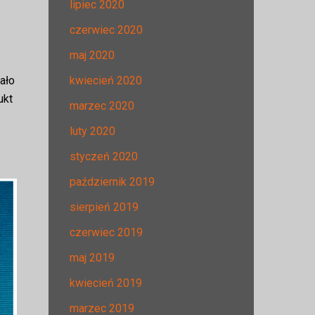
lipiec 2020
czerwiec 2020
maj 2020
kwiecień 2020
ało
ukt
marzec 2020
luty 2020
styczeń 2020
październik 2019
sierpień 2019
czerwiec 2019
maj 2019
kwiecień 2019
marzec 2019