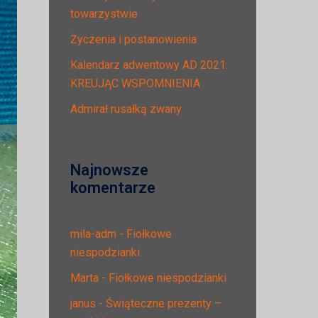
towarzystwie
Życzenia i postanowienia
Kalendarz adwentowy AD 2021:
KREUJĄC WSPOMNIENIA
Admirał rusałką zwany
Najnowsze
komentarze
mila-adm
-
Fiołkowe
niespodzianki
Marta
-
Fiołkowe niespodzianki
janus
-
Świąteczne prezenty –