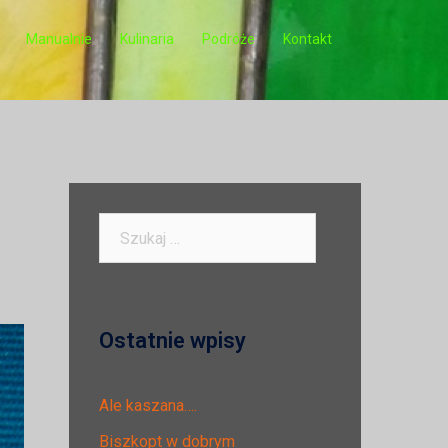
Manualnie
Kulinaria
Podróże
Kontakt
Szukaj:
Ostatnie wpisy
Ale kaszana….
Biszkopt w dobrym