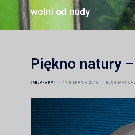
Przejdź
wolni od nudy
do
treści
Piękno natury – 
(
MILA-ADM
)
17 SIERPNIA 2016
BLOG MANUAL