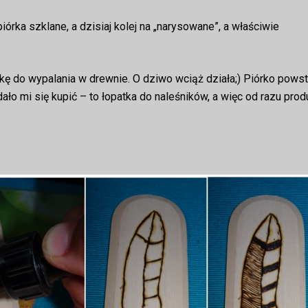
piórka szklane, a dzisiaj kolej na „narysowane”, a właściwie
 do wypalania w drewnie. O dziwo wciąż działa;) Piórko powst
ło mi się kupić – to łopatka do naleśników, a więc od razu prod