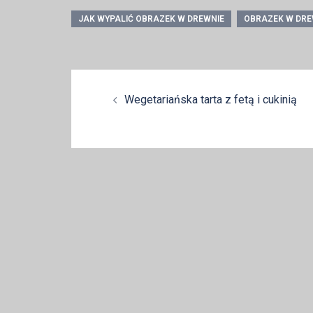
JAK WYPALIĆ OBRAZEK W DREWNIE
OBRAZEK W DRE
Zobacz
Wegetariańska tarta z fetą i cukinią
wpisy