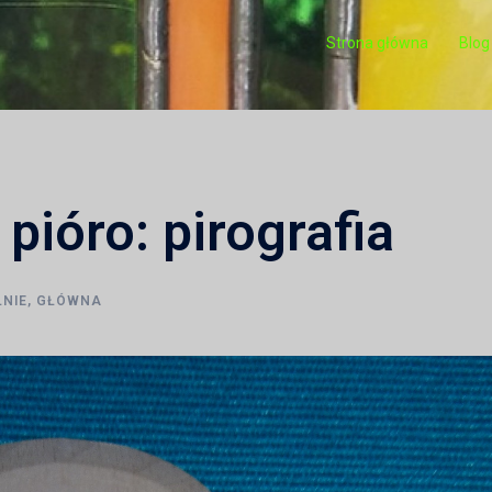
Strona główna
Blog
pióro: pirografia
NIE
,
GŁÓWNA