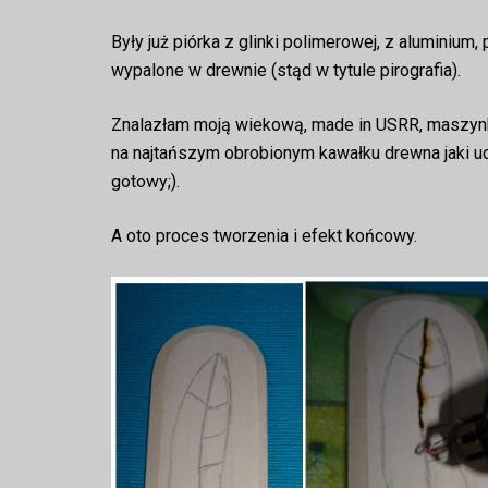
Były już piórka z glinki polimerowej, z aluminium, 
wypalone w drewnie (stąd w tytule pirografia).
Znalazłam moją wiekową, made in USRR, maszynkę
na najtańszym obrobionym kawałku drewna jaki uda
gotowy;).
A oto proces tworzenia i efekt końcowy.