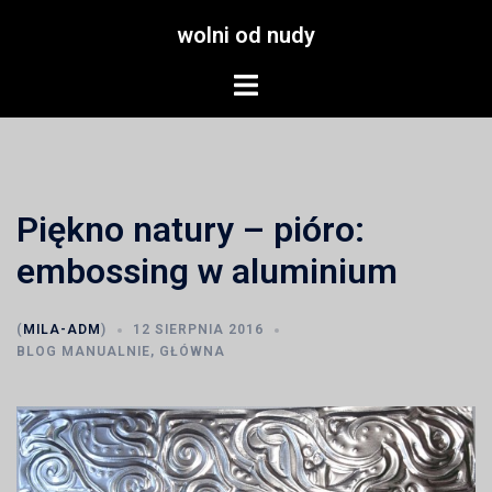
Przejdź
wolni od nudy
do
treści
Menu
przełączania
Piękno natury – pióro:
embossing w aluminium
(
MILA-ADM
)
12 SIERPNIA 2016
BLOG MANUALNIE
,
GŁÓWNA