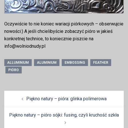
Oczywiście to nie koniec wariacji piórkowych – obserwujcie
nowości:) A jeśli chcielibyście zobaczyć pióro w jakieś
konkretnej technice, to koniecznie piszcie na
info@wolniodnudy.pl
ALLUMINIUM
ALUMINIUM
EMBOSSING
FEATHER
PIÓRO
Zobacz
Piękno natury – pióra: glinka polimerowa
wpisy
Piękno natury – pióro sójki: fusing, czyli kruchość szkła