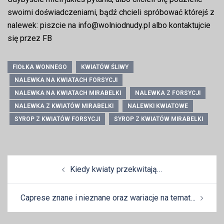
swoimi doświadczeniami, bądź chcieli spróbować którejś z
nalewek: piszcie na info@wolniodnudy.pl albo kontaktujcie
się przez FB
FIOŁKA WONNEGO
KWIATÓW ŚLIWY
NALEWKA NA KWIATACH FORSYCJI
NALEWKA NA KWIATACH MIRABELKI
NALEWKA Z FORSYCJI
NALEWKA Z KWIATÓW MIRABELKI
NALEWKI KWIATOWE
SYROP Z KWIATÓW FORSYCJI
SYROP Z KWIATÓW MIRABELKI
Zobacz
Kiedy kwiaty przekwitają…
wpisy
Caprese znane i nieznane oraz wariacje na temat…