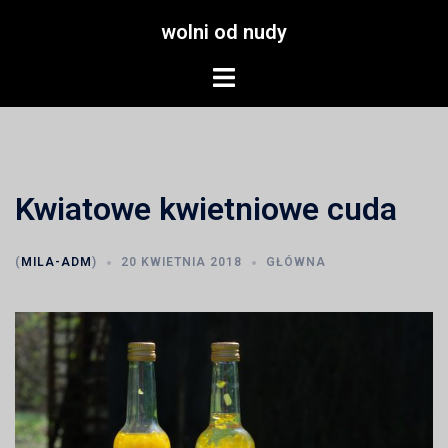
Przejdź
wolni od nudy
do
treści
Menu
przełączania
Kwiatowe kwietniowe cuda
(
MILA-ADM
)
20 KWIETNIA 2018
GŁÓWNA