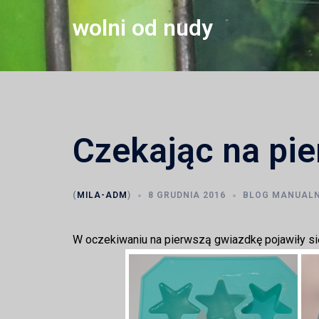
Przejdź
wolni od nudy
do
treści
Czekając na pi
(
MILA-ADM
)
8 GRUDNIA 2016
BLOG MANUALN
W oczekiwaniu na pierwszą gwiazdkę pojawiły się