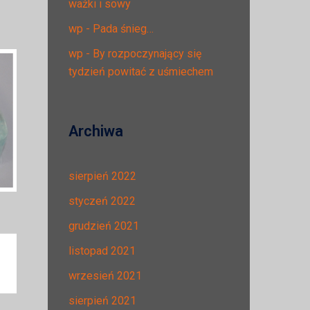
ważki i sowy
wp
-
Pada śnieg…
wp
-
By rozpoczynający się
tydzień powitać z uśmiechem
Archiwa
sierpień 2022
styczeń 2022
grudzień 2021
listopad 2021
wrzesień 2021
sierpień 2021