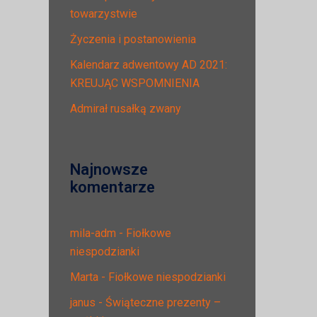
towarzystwie
Życzenia i postanowienia
Kalendarz adwentowy AD 2021:
KREUJĄC WSPOMNIENIA
Admirał rusałką zwany
Najnowsze
komentarze
mila-adm
-
Fiołkowe
niespodzianki
Marta
-
Fiołkowe niespodzianki
janus
-
Świąteczne prezenty –