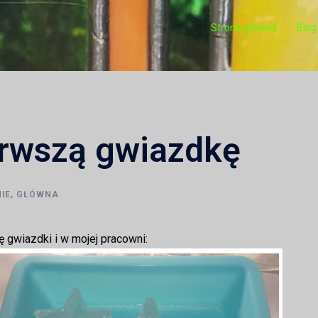
Strona główna
Blog
erwszą gwiazdkę
IE
,
GŁÓWNA
 gwiazdki i w mojej pracowni: