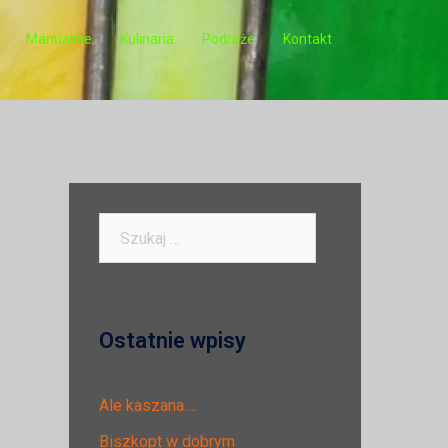
Manualnie
Kulinaria
Podróże
Kontakt
Szukaj:
Ostatnie wpisy
Ale kaszana….
Biszkopt w dobrym