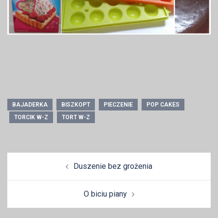
BAJADERKA
BISZKOPT
PIECZENIE
POP CAKES
TORCIK W-Z
TORT W-Z
Zobacz
Duszenie bez grożenia
wpisy
O biciu piany