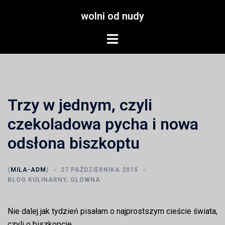
Przejdź
wolni od nudy
do
treści
Menu
przełączania
Trzy w jednym, czyli
czekoladowa pycha i nowa
odsłona biszkoptu
(
MILA-ADM
)
27 PAŹDZIERNIKA 2015
BLOG KULINARNY
,
GŁÓWNA
Nie dalej jak tydzień pisałam o najprostszym cieście świata,
czyli o biszkopcie.