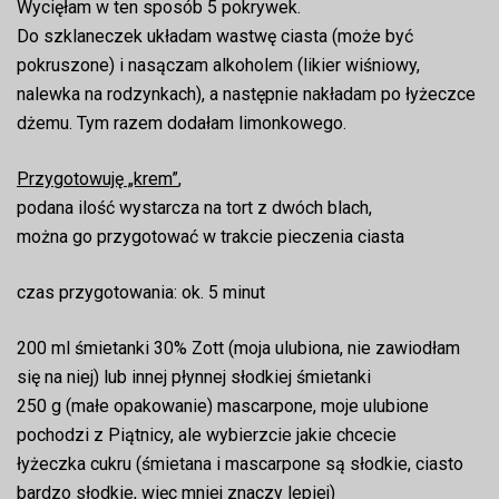
Wycięłam w ten sposób 5 pokrywek.
Do szklaneczek układam wastwę ciasta (może być
pokruszone) i nasączam alkoholem (likier wiśniowy,
nalewka na rodzynkach), a następnie nakładam po łyżeczce
dżemu. Tym razem dodałam limonkowego.
Przygotowuję „krem”
,
podana ilość wystarcza na tort z dwóch blach,
można go przygotować w trakcie pieczenia ciasta
czas przygotowania: ok. 5 minut
200 ml śmietanki 30% Zott (moja ulubiona, nie zawiodłam
się na niej) lub innej płynnej słodkiej śmietanki
250 g (małe opakowanie) mascarpone, moje ulubione
pochodzi z Piątnicy, ale wybierzcie jakie chcecie
łyżeczka cukru (śmietana i mascarpone są słodkie, ciasto
bardzo słodkie, więc mniej znaczy lepiej)