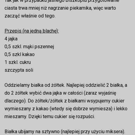
Tak jak w przypadku jasnego biszkoptu przygotowanie
ciasta trwa mniej niż nagrzanie piekarnika, więc warto
zacząć właśnie od tego.
Przepis (na jedną blachę):
4 jajka
0,5 szkl. mąki pszennej
0,5 szkl kakao
1 szkl. cukru
szczypta soli
Oddzielamy białka od żółtek. Najlepiej oddzielić 2 białka, a
do 2 żółtek wybić dwa jajka w całości (zaraz wyjaśnię
dlaczego). Do żółtek/żółtek z białkami wsypujemy cukier
wymieszany z kakao (wtedy się dobrze wymiesza) i lekko
mieszamy. Dzięki temu cukier się rozpuści.
Białka ubijamy na sztywno (najlepiej przy użyciu miksera).