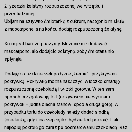
2 łyżeczki żelatyny rozpuszczonej we wrzątku i
przestudzonej
Ubijam na sztywno śmietankę z cukrem, następnie miskuję
z mascarpone, a na końcu dodaję rozpuszczoną żelatynę.
Krem jest bardzo puszysty. Możecie nie dodawać
mascarpone, ale dodajcie żelatynę, żeby śmietana nie
spłynęła.
Dodaję do szklaneczek po łyżce „kremu” i przykrywam
pokrywką. Pokrywkę można nasączyć. Wieczko smaruję
rozpuszczoną czekoladą i w-ztki gotowe. W ten sam
sposób przygotowuję tort (oczywiście nie wycinam
pokrywek – jedna blacha stanowi spód a druga górę). W
przypadku tortu do czekolady należy dodać słodką
śmietankę, gdyż inaczej ciężko będzie tort pokroić. I tak
najlepiej pokroić go zaraz po posmarowaniu czekoladą. Raz