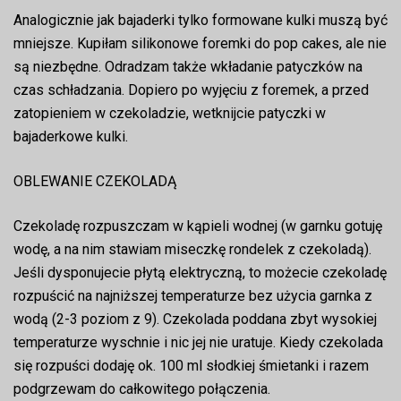
Analogicznie jak bajaderki tylko formowane kulki muszą być
mniejsze. Kupiłam silikonowe foremki do pop cakes, ale nie
są niezbędne. Odradzam także wkładanie patyczków na
czas schładzania. Dopiero po wyjęciu z foremek, a przed
zatopieniem w czekoladzie, wetknijcie patyczki w
bajaderkowe kulki.
OBLEWANIE CZEKOLADĄ
Czekoladę rozpuszczam w kąpieli wodnej (w garnku gotuję
wodę, a na nim stawiam miseczkę rondelek z czekoladą).
Jeśli dysponujecie płytą elektryczną, to możecie czekoladę
rozpuścić na najniższej temperaturze bez użycia garnka z
wodą (2-3 poziom z 9). Czekolada poddana zbyt wysokiej
temperaturze wyschnie i nic jej nie uratuje. Kiedy czekolada
się rozpuści dodaję ok. 100 ml słodkiej śmietanki i razem
podgrzewam do całkowitego połączenia.