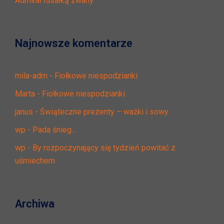
Admirał rusałką zwany
Najnowsze komentarze
mila-adm
-
Fiołkowe niespodzianki
Marta
-
Fiołkowe niespodzianki
janus
-
Świąteczne prezenty – ważki i sowy
wp
-
Pada śnieg…
wp
-
By rozpoczynający się tydzień powitać z
uśmiechem
Archiwa