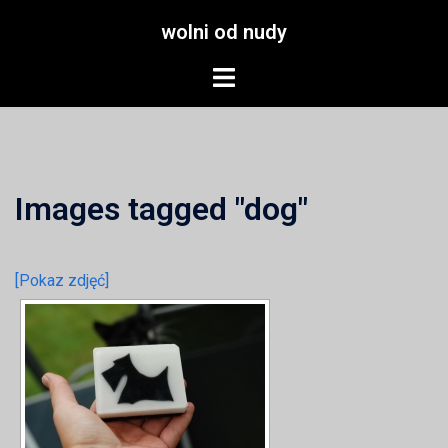
Przejdź
wolni od nudy
do
treści
Menu
przełączania
Images tagged "dog"
[Pokaz zdjęć]