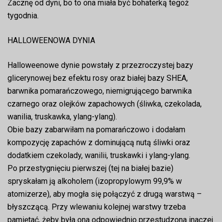
Zacznę od dyni, bo to ona miała być bohaterką tegoż
tygodnia.
HALLOWEENOWA DYNIA
Halloweenowe dynie powstały z przezroczystej bazy
glicerynowej bez efektu rosy oraz białej bazy SHEA,
barwnika pomarańczowego, niemigrującego barwnika
czarnego oraz olejków zapachowych (śliwka, czekolada,
wanilia, truskawka, ylang-ylang).
Obie bazy zabarwiłam na pomarańczowo i dodałam
kompozycję zapachów z dominującą nutą śliwki oraz
dodatkiem czekolady, wanilii, truskawki i ylang-ylang.
Po przestygnięciu pierwszej (tej na białej bazie)
spryskałam ją alkoholem (izopropylowym 99,9% w
atomizerze), aby mogła się połączyć z drugą warstwą –
błyszczącą. Przy wlewaniu kolejnej warstwy trzeba
pamiętać, żeby była ona odpowiednio przestudzona inaczej