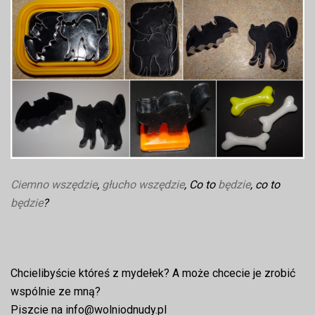
Ciemno wszędzie
,
głucho wszędzie
, Co to
będzie
, co to
będzie
?
Chcielibyście któreś z mydełek? A może chcecie je zrobić
wspólnie ze mną?
Piszcie na info@wolniodnudy.pl