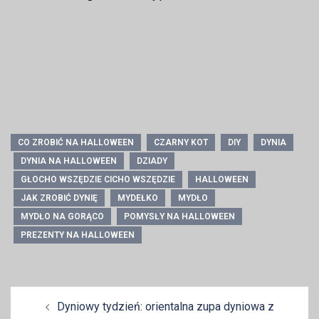
CO ZROBIĆ NA HALLOWEEN
CZARNY KOT
DIY
DYNIA
DYNIA NA HALLOWEEN
DZIADY
GŁOCHO WSZĘDZIE CICHO WSZĘDZIE
HALLOWEEN
JAK ZROBIĆ DYNIĘ
MYDEŁKO
MYDŁO
MYDŁO NA GORĄCO
POMYSŁY NA HALLOWEEN
PREZENTY NA HALLOWEEN
Zobacz
Dyniowy tydzień: orientalna zupa dyniowa z
wpisy