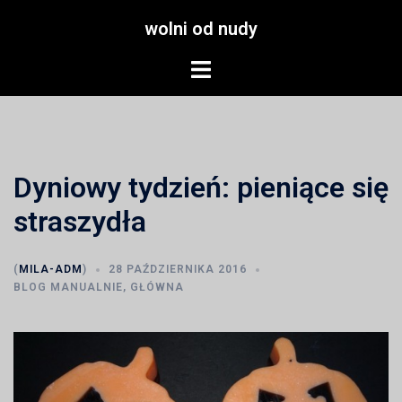
Przejdź
wolni od nudy
do
treści
Menu
przełączania
Dyniowy tydzień: pieniące się
straszydła
(
MILA-ADM
)
28 PAŹDZIERNIKA 2016
BLOG MANUALNIE
,
GŁÓWNA