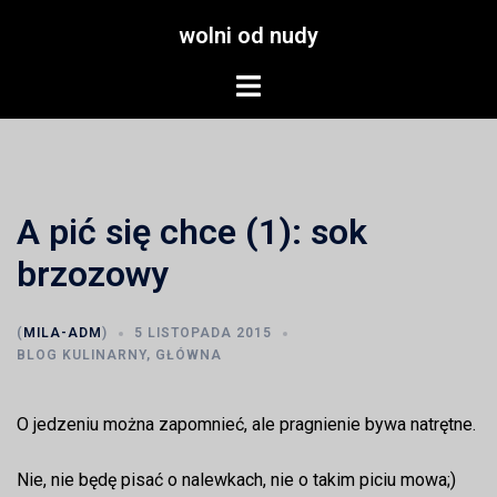
Przejdź
wolni od nudy
do
treści
Menu
przełączania
A pić się chce (1): sok
brzozowy
(
MILA-ADM
)
5 LISTOPADA 2015
BLOG KULINARNY
,
GŁÓWNA
O jedzeniu można zapomnieć, ale pragnienie bywa natrętne.
Nie, nie będę pisać o nalewkach, nie o takim piciu mowa;)