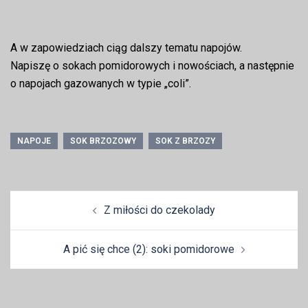
A w zapowiedziach ciąg dalszy tematu napojów.
Napiszę o sokach pomidorowych i nowościach, a następnie
o napojach gazowanych w typie „coli”.
NAPOJE
SOK BRZOZOWY
SOK Z BRZOZY
Zobacz
Z miłości do czekolady
wpisy
A pić się chce (2): soki pomidorowe