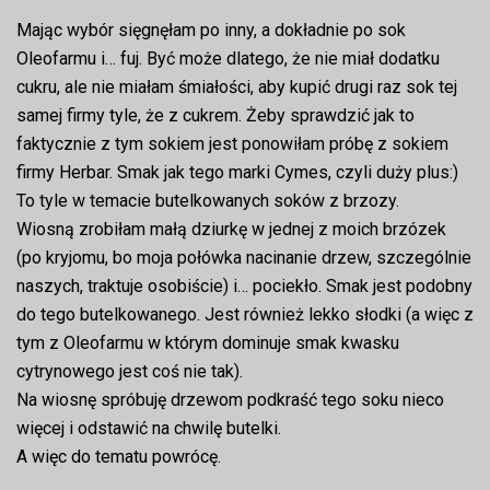
Mając wybór sięgnęłam po inny, a dokładnie po sok
Oleofarmu i… fuj. Być może dlatego, że nie miał dodatku
cukru, ale nie miałam śmiałości, aby kupić drugi raz sok tej
samej firmy tyle, że z cukrem. Żeby sprawdzić jak to
faktycznie z tym sokiem jest ponowiłam próbę z sokiem
firmy Herbar. Smak jak tego marki Cymes, czyli duży plus:)
To tyle w temacie butelkowanych soków z brzozy.
Wiosną zrobiłam małą dziurkę w jednej z moich brzózek
(po kryjomu, bo moja połówka nacinanie drzew, szczególnie
naszych, traktuje osobiście) i… pociekło. Smak jest podobny
do tego butelkowanego. Jest również lekko słodki (a więc z
tym z Oleofarmu w którym dominuje smak kwasku
cytrynowego jest coś nie tak).
Na wiosnę spróbuję drzewom podkraść tego soku nieco
więcej i odstawić na chwilę butelki.
A więc do tematu powrócę.