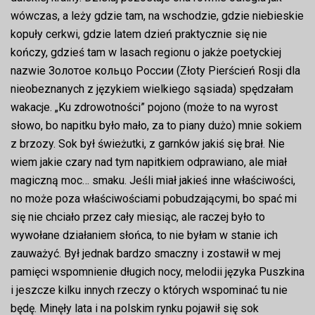
wówczas, a leży gdzie tam, na wschodzie, gdzie niebieskie
kopuły cerkwi, gdzie latem dzień praktycznie się nie
kończy, gdzieś tam w lasach regionu o jakże poetyckiej
nazwie Золотое кольцо России (Złoty Pierścień Rosji dla
nieobeznanych z językiem wielkiego sąsiada) spędzałam
wakacje. „Ku zdrowotności” pojono (może to na wyrost
słowo, bo napitku było mało, za to piany dużo) mnie sokiem
z brzozy. Sok był świeżutki, z garnków jakiś się brał. Nie
wiem jakie czary nad tym napitkiem odprawiano, ale miał
magiczną moc… smaku. Jeśli miał jakieś inne właściwości,
no może poza właściwościami pobudzającymi, bo spać mi
się nie chciało przez cały miesiąc, ale raczej było to
wywołane działaniem słońca, to nie byłam w stanie ich
zauważyć. Był jednak bardzo smaczny i zostawił w mej
pamięci wspomnienie długich nocy, melodii języka Puszkina
i jeszcze kilku innych rzeczy o których wspominać tu nie
będę. Minęły lata i na polskim rynku pojawił się sok