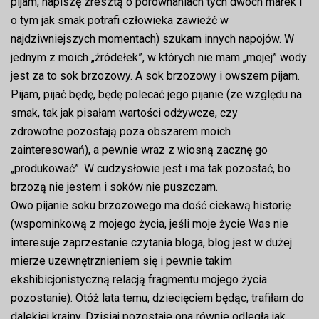
pijam, napiszę zresztą o porównaniach tych dwóch marek i
o tym jak smak potrafi człowieka zawieźć w
najdziwniejszych momentach) szukam innych napojów. W
jednym z moich „źródełek”, w których nie mam „mojej” wody
jest za to sok brzozowy. A sok brzozowy i owszem pijam.
Pijam, pijać będę, będę polecać jego pijanie (ze względu na
smak, tak jak pisałam wartości odżywcze, czy
zdrowotne pozostają poza obszarem moich
zainteresowań), a pewnie wraz z wiosną zacznę go
„produkować”. W cudzysłowie jest i ma tak pozostać, bo
brzozą nie jestem i soków nie puszczam.
Owo pijanie soku brzozowego ma dość ciekawą historię
(wspominkową z mojego życia, jeśli moje życie Was nie
interesuje zaprzestanie czytania bloga, blog jest w dużej
mierze uzewnętrznieniem się i pewnie takim
ekshibicjonistyczną relacją fragmentu mojego życia
pozostanie). Otóż lata temu, dziecięciem będąc, trafiłam do
dalekiej krainy. Dzisiaj pozostaje ona równie odległa jak