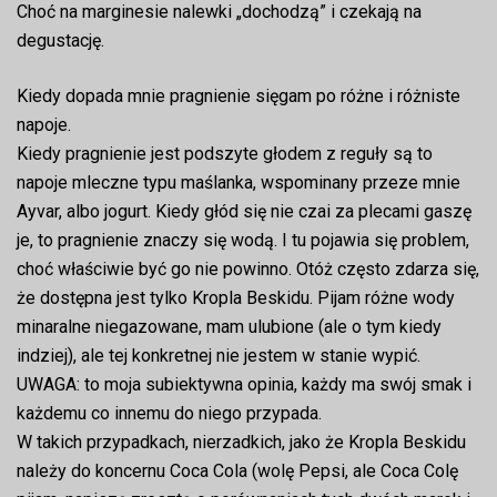
Choć na marginesie nalewki „dochodzą” i czekają na
degustację.
Kiedy dopada mnie pragnienie sięgam po różne i różniste
napoje.
Kiedy pragnienie jest podszyte głodem z reguły są to
napoje mleczne typu maślanka, wspominany przeze mnie
Ayvar, albo jogurt. Kiedy głód się nie czai za plecami gaszę
je, to pragnienie znaczy się wodą. I tu pojawia się problem,
choć właściwie być go nie powinno. Otóż często zdarza się,
że dostępna jest tylko Kropla Beskidu. Pijam różne wody
minaralne niegazowane, mam ulubione (ale o tym kiedy
indziej), ale tej konkretnej nie jestem w stanie wypić.
UWAGA: to moja subiektywna opinia, każdy ma swój smak i
każdemu co innemu do niego przypada.
W takich przypadkach, nierzadkich, jako że Kropla Beskidu
należy do koncernu Coca Cola (wolę Pepsi, ale Coca Colę