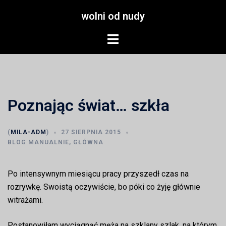
Przejdź
wolni od nudy
do
treści
Menu
przełączania
Poznając świat… szkła
(
MILA-ADM
)
27 SIERPNIA 2015
BLOG MANUALNIE
,
GŁÓWNA
Po intensywnym miesiącu pracy przyszedł czas na
rozrywkę. Swoistą oczywiście, bo póki co żyję głównie
witrażami.
Postanowiłam wyciągnąć męża na szklany szlak, na którym