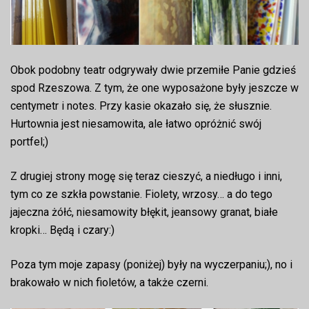
Obok podobny teatr odgrywały dwie przemiłe Panie gdzieś
spod Rzeszowa. Z tym, że one wyposażone były jeszcze w
centymetr i notes. Przy kasie okazało się, że słusznie.
Hurtownia jest niesamowita, ale łatwo opróżnić swój
portfel;)
Z drugiej strony mogę się teraz cieszyć, a niedługo i inni,
tym co ze szkła powstanie. Fiolety, wrzosy… a do tego
jajeczna żółć, niesamowity błękit, jeansowy granat, białe
kropki… Będą i czary:)
Poza tym moje zapasy (poniżej) były na wyczerpaniu;), no i
brakowało w nich fioletów, a także czerni.