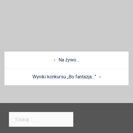
Zobacz
Na żywo…
wpisy
Wyniki konkursu „Bo fantazja…”
Szukaj: